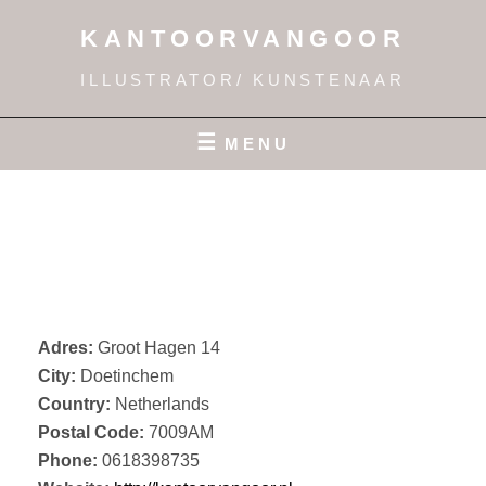
Ga
KANTOORVANGOOR
naar
de
ILLUSTRATOR/ KUNSTENAAR
inhoud
MENU
ATELIER
KANTOORVANGOOR
Adres:
Groot Hagen 14
City:
Doetinchem
Country:
Netherlands
Postal Code:
7009AM
Phone:
0618398735